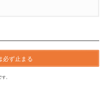
は必ず止まる
です。